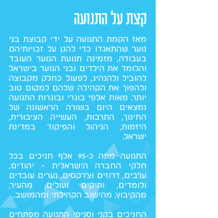
קצת על התנועה
מאז הקמת התנועה על ידי קבוצת בני
נוער שהתאגדו כדי להגן על זכויותיהם
בעבודה, מזמינה תנועת הנוער העובד
והלומד את הילדים ובני הנוער בישראל
להוביל ולהנהיג, לפעול כחלק מקבוצה
ולהפוך את הקהילה שלהם למקום טוב
יותר. מאות אלפי בוגרי ובוגרות התנועה
נמצאים היום בשורה הראשונה של
החינוך, התרבות, העשייה הציבורית,
היזמות, הניהול והפיקוד במדינת
ישראל.
התנועה מונה כ-95 אלף חניכים בכל
חלקי החברה הישראלית - יהודים,
ערבים, דרוזים וצ'רקסים, נערים עובדים
ולומדים, ותיקים ועולים, מהעיר,
מהקיבוץ, מהישוב הקהילתי ומהמושב.
החניכים בקני וסניפי התנועה מפתחים