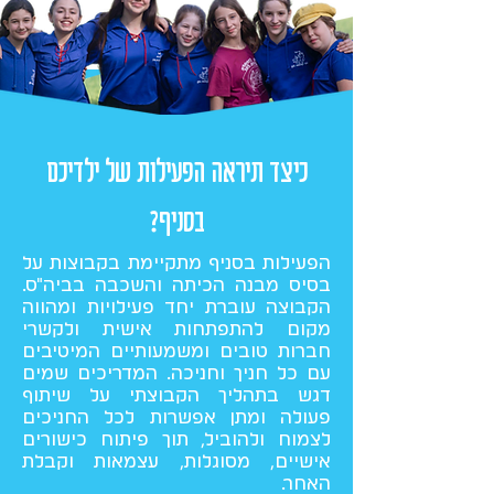
כיצד תיראה הפעילות של ילדיכם
בסניף?
הפעילות בסניף מתקיימת בקבוצות על
בסיס מבנה הכיתה והשכבה בביה"ס.
הקבוצה עוברת יחד פעילויות ומהווה
מקום להתפתחות אישית ולקשרי
חברות טובים ומשמעותיים המיטיבים
עם כל חניך וחניכה. המדריכים שמים
דגש בתהליך הקבוצתי על שיתוף
פעולה ומתן אפשרות לכל החניכים
לצמוח ולהוביל, תוך פיתוח כישורים
אישיים, מסוגלות, עצמאות וקבלת
האחר.