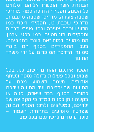
הבוגרת אשר הוכשרו אליהם ומלווים
כל השנה. תפקידי הדרכה כמו- מדריכי
שכבה צעירה, מדריכי שכבה מתבגרת,
מדריכי שכבת ט', תפקידי ריכוז כמו
מלווי שכבה צעירה ורכז פעילי תרבות
ותפקידים לוגיסטיים כמו רכזי ארגון.
הם מהווים דמות "אח בוגר" לחניכיהם.
בעלי התפקידים בסניף הם בוגרי
סמינרי הדרכה המוכרים על ידי משרד
החינוך.
הקשר איתכם ההורים חשוב לנו. בכל
שבוע ובכל פעילות גדולה נספר ונשתף
אודותיה. נשמח לשמוע מכם על
החוויות של ילדיכם ועל החוויה שלכם
כהורים בסניף. בכל שאלה, פניה או
בקשה ניתן לפנות למדריכי הקבוצה של
ילדיכם, למש"צים ולרכז הסניף הבוגר,
שפרטיו מופיעים בתחתית העמוד –
כולנו עומדים לרשותכם בכל עת.