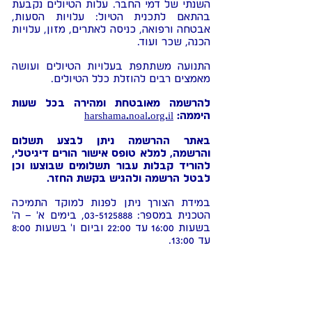
השנתי של דמי החבר. עלות הטיולים נקבעת
בהתאם לתכנית הטיול: עלויות הסעות,
אבטחה ורפואה, כניסה לאתרים, מזון, עלויות
הכנה, שכר ועוד.
התנועה משתתפת בעלויות הטיולים ועושה
מאמצים רבים להוזלת כלל הטיולים.
להרשמה מאובטחת ומהירה בכל שעות
היממה:
harshama.noal.org.il
באתר ההרשמה ניתן לבצע תשלום
והרשמה, למלא טופס אישור הורים דיגיטלי,
להוריד קבלות עבור תשלומים שבוצעו וכן
לבטל הרשמה ולהגיש בקשת החזר.
במידת הצורך ניתן לפנות למוקד התמיכה
הטכנית במספר:
03-5125888
, בימים א' – ה'
בשעות 16:00 עד 22:00 וביום ו' בשעות 8:00
עד 13:00.
מחיר לשכבה