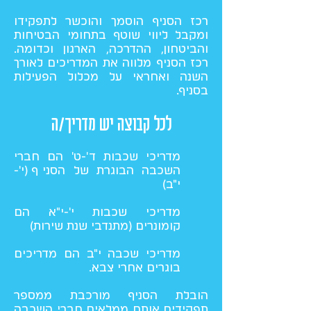
רכז הסניף הוסמך והוכשר לתפקידו
ומקבל ליווי שוטף בתחומי הבטיחות
והביטחון, ההדרכה, הארגון וכדומה.
רכז הסניף מלווה את המדריכים לאורך
השנה ואחראי על מכלול הפעילות
בסניף.
לכל קבוצה יש מדריך/ה
מדריכי שכבות ד'-ט' הם חברי
השכבה הבוגרת של ה
סניף (י'-
י"ב)
מדריכי שכבות י'-י"א הם
קומונרים (מתנדבי שנת שירות)
מדריכי שכבה י"ב הם מדריכים
בוגרים אחרי צבא.
הובלת הסניף מורכבת ממספר
תפקידים אותם ממלאים חברי השכבה