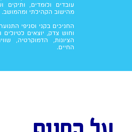
עובדים ולומדים, ותיקים וע
מהישוב הקהילתי ומהמושב.
החניכים בקני וסניפי התנועה
וחוש צדק, יוצאים לטיולים 
הציונות, הדמוקרטיה, שוו
החיים.