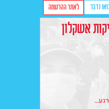
ואו נדבר
לאתר ההרשמה
קות אשקלון
גע...