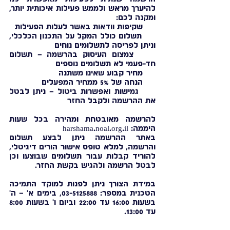
להיערך מראש ולממש פעילות איכותית יותר,
ומקנה לכם:
שקיפות וודאות באשר לעלות הפעילות
תשלום כולל המקל על התכנון הכלכלי,
וניתן לפריסה לתשלומים נוחים
צמצום העיסוק בהרשמה – תשלום
חד-פעמי לא תשלומים נוספים
מחיר קבוע שאינו משתנה
הנחה של 5% ממחיר המפעלים
גמישות ואפשרות ביטול – ניתן לבטל
את ההרשמה ולקבל החזר
להרשמה מאובטחת ומהירה בכל שעות
היממה: harshama.noal.org.il
באתר ההרשמה ניתן לבצע תשלום
והרשמה, למלא טופס אישור הורים דיגיטלי,
להוריד קבלות עבור תשלומים שבוצעו וכן
לבטל הרשמה ולהגיש בקשת החזר.
במידת הצורך ניתן לפנות למוקד התמיכה
הטכנית במספר:
03-5125888
, בימים א' – ה'
בשעות 16:00 עד 22:00 וביום ו' בשעות 8:00
עד 13:00.