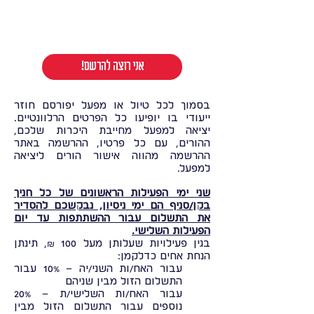
!אני רוצה להרשם
בסמוך לכל טיול או מפעל יפורסם חוזר
ייעודי בו יופיעו כל הפרטים הרלוונטיים.
יציאה למפעל מחייבת היכרות שלכם,
ההורים, עם כל פרטיו, ההרשמה באתר
ההרשמה מהווה אישור הורים ליציאה
למפעל.
שני ימי הפעילות הראשונים של כל חניך
בקן/סניף הם ימי ניסיון, נבקשכם להסדיר
את התשלום עבור ההשתתפות עד יום
הפעילות השלישי.
בגין פעילויות שעלותן מעל 100 ₪, תינתן
הנחת אחים כדלקמן:
עבור האח/ות השני/יה – 10% עבור
התשלום הזול מבין שניהם
עבור האח/ות השלישי/ת – 20%
נוספים עבור התשלום הזול מבין