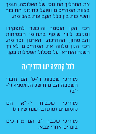
את התהליך החינוכי של האלומה, תומך
בצוות המדריכים ופועל לחיזוק החיבור
והשייכות בין כלל הקבוצות באלומה.​
רכז הקן הוסמך והוכשר לתפקידו
ומקבל ליווי שוטף בתחומי הבטיחות
והביטחון, ההדרכה, הארגון וכדומה.
רכז הקן מלווה את המדריכים לאורך
השנה ואחראי על מכלול הפעילות בקן.
לכל קבוצה יש מדריך/ה
מדריכי שכבות ד'-ט' הם חברי
השכבה הבוגרת של הקן/סניף (י'-
י"ב)
מדריכי שכבות י'-י"א הם
קומונרים (מתנדבי שנת שירות)
מדריכי שכבה י"ב הם מדריכים
בוגרים אחרי צבא.