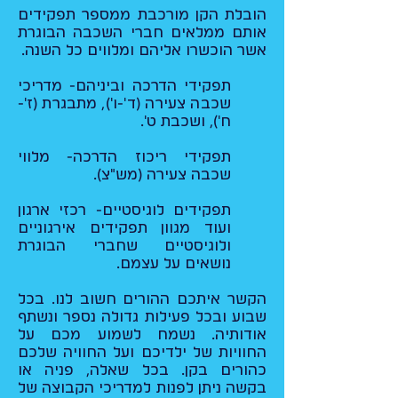
הובלת הקן מורכבת ממספר תפקידים
אותם ממלאים חברי השכבה הבוגרת
אשר הוכשרו אליהם ומלווים כל השנה.
תפקידי הדרכה וביניהם- מדריכי
שכבה צעירה (ד'-ו'), מתבגרת (ז'-
ח'), ושכבת ט'.
תפקידי ריכוז הדרכה- מלווי
שכבה צעירה (מש"צ).
תפקידים לוגיסטיים- רכזי ארגון
ועוד מגוון תפקידים אירגוניים
ולוגיסטיים שחברי הבוגרת
נושאים על עצמם.
הקשר איתכם ההורים חשוב לנו. בכל
שבוע ובכל פעילות גדולה נספר ונשתף
אודותיה. נשמח לשמוע מכם על
החוויות של ילדיכם ועל החוויה שלכם
כהורים בקן. בכל שאלה, פניה או
בקשה ניתן לפנות למדריכי הקבוצה של