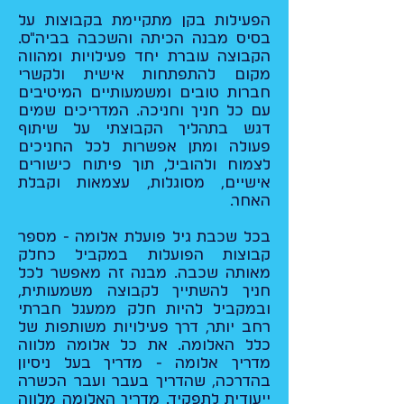
הפעילות בקן מתקיימת בקבוצות על
בסיס מבנה הכיתה והשכבה בביה"ס.
הקבוצה עוברת יחד פעילויות ומהווה
מקום להתפתחות אישית ולקשרי
חברות טובים ומשמעותיים המיטיבים
עם כל חניך וחניכה. המדריכים שמים
דגש בתהליך הקבוצתי על שיתוף
פעולה ומתן אפשרות לכל החניכים
לצמוח ולהוביל, תוך פיתוח כישורים
אישיים, מסוגלות, עצמאות וקבלת
האחר.
בכל שכבת גיל פועלת אלומה - מספר
קבוצות הפועלות במקביל כחלק
מאותה שכבה. מבנה זה מאפשר לכל
חניך להשתייך לקבוצה משמעותית,
ובמקביל להיות חלק ממעגל חברתי
רחב יותר, דרך פעילויות משותפות של
כלל האלומה. את כל אלומה מלווה
מדריך אלומה - מדריך בעל ניסיון
בהדרכה, שהדריך בעבר ועבר הכשרה
ייעודית לתפקיד. מדריך האלומה מלווה