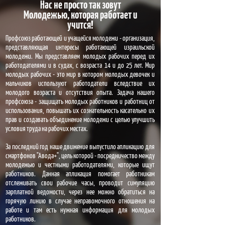
Нас не просто так зовут
Молодежью, которая работает и
учится!
Профсоюз работающей и учащейся молодежи - организация,
представляющая интересы работающей израильской
молодежи. Мы представляем молодых рабочих перед их
работодателями и в судах, с возраста 14 и до 25 лет. Мир
молодых рабочих - это мир в котором молодых девочек и
мальчиков используют работодатели вследствие их
молодого возраста и отсутствия опыта. Задача нашего
профсоюза - защищать молодых работников и работниц от
использования, повышать их сознательность касательно их
прав и создавать объединение молодежи с целью улучшить
условия труда на рабочих местах.
За последний год наше движение выпустило апликацию для
смартфонов "Авода+", цель которой - посредничество между
молодежью и честными работодателями, которые ищут
работников. Данная апликация помогает работникам
отслеживать свои рабочие часы, проводит симуляцию
зарплатной ведомости, через нее можно обратиться на
горячую линию в случае неправомочного отношения на
работе и там есть нужная информация для молодых
работников.