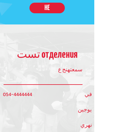
HE
отделения تست
سمعتهنج ع
054-4444444
في
يوجين
نهري