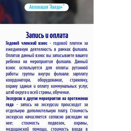
Апликация "Авода+"
Запись и оплата
Годовой членский взнос
- годовой платеж за
ежедневную деятелность в рамках филиала.
Оплатив данный взнос вы записываете вашего
ребенка на мероприятия филиала. Данный
взнос используется для оплаты рутинной
работы группы внутри филиала: зарплату
координатора, оборудование, страховку,
охрану здания и оплату коммунальных услуг,
штаб ок
руга и всей страны, обучение.
Экскурсии и другие мероприятия на протяжении
года
- запись на экскурсии происходит за
отдельную дополнительную плату. Стоимость
экскурсии начисляется согласно расходам на
нее: стоимость подвозок, охраны,
медицинской помощи, стоимость входа в