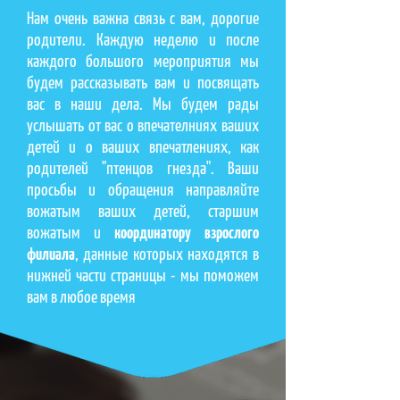
Нам очень важна связь с вам, дорогие
родители. Каждую неделю и после
каждого большого мероприятия мы
будем рассказывать вам и посвящать
вас в наши дела. Мы будем рады
услышать от вас о впечателниях ваших
детей и о ваших впечатлениях, как
родителей "птенцов гнезда". Ваши
просьбы и обращения направляйте
вожатым ваших детей, старшим
вожатым и
координатору взрослого
филиала
, данные которых находятся в
нижней части страницы - мы поможем
вам в любое время