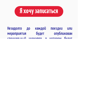
Я хочу записаться
Незадолго до каждой поездки или
мероприятия будет опубликован
специальный циркуляр, в котором будут
указаны все соответствующие подробности.
Поход на завод требует от вас, родителей,
ознакомления со всеми его подробностями,
регистрация на сайте регистрации яв
ляется
родительским разрешением на вход на
завод.
Два первых дня мероприятий для каждого
ученика в филиале - пробные дни. Мы просим
вас сделать все окончательные платежи до
наступления третьего дня
Для каждого мероприятия, стоимость
которого превышает 100 шекелей, мы даем