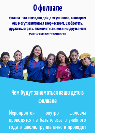
О филиале
филиал - это еще один дом для учеников, в котором
они могут заниматься творчеством, изобретать,
дружить, играть, знакомиться с новыми друзьями и
учиться ответственности
Чем будут заниматься ваши дети в
филиале
Мероприятия внутри филиала
проводятся на базе класса и учебного
года в школе. Группа вместе проводит