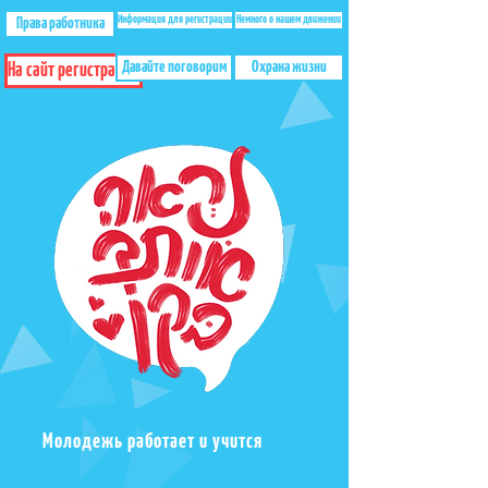
Информация для регистрации
Немного о нашем движении
Права работника
Давайте поговорим
Охрана жизни
На сайт регистрации
Молодежь работает и учится