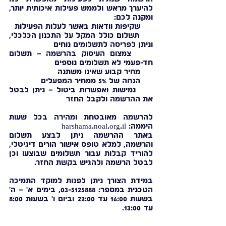
להיערך מראש ולממש פעילות איכותית יותר,
ומקנה לכם:
שקיפות וודאות באשר לעלות הפעילות
תשלום כולל המקל על התכנון הכלכלי,
וניתן לפריסה לתשלומים נוחים
צמצום העיסוק בהרשמה – תשלום
חד-פעמי לא תשלומים נוספים
מחיר קבוע שאינו משתנה
הנחה של 5% ממחיר המפעלים
גמישות ואפשרות ביטול – ניתן לבטל
את ההרשמה ולקבל החזר
להרשמה מאובטחת ומהירה בכל שעות
היממה: harshama.noal.org.il
באתר ההרשמה ניתן לבצע תשלום
והרשמה, למלא טופס אישור הורים דיגיטלי,
להוריד קבלות עבור תשלומים שבוצעו וכן
לבטל הרשמה ולהגיש בקשת החזר.
במידת הצורך ניתן לפנות למוקד התמיכה
הטכנית במספר:
03-5125888
, בימים א' – ה'
בשעות 16:00 עד 22:00 וביום ו' בשעות 8:00
עד 13:00.