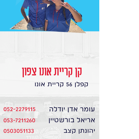
קן קריית אונו צפון
קפלן 56 קריית אונו
עומר אדן יודלה
052-2279115
אריאל בורשטיין
053-7211260
יהונתן קצב
0503051133