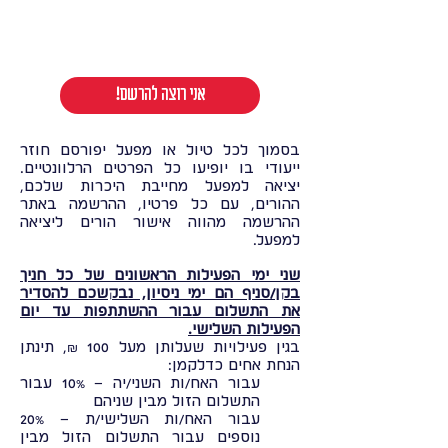
!אני רוצה להרשם
בסמוך לכל טיול או מפעל יפורסם חוזר
ייעודי בו יופיעו כל הפרטים הרלוונטיים.
יציאה למפעל מחייבת היכרות שלכם,
ההורים, עם כל פרטיו, ההרשמה באתר
ההרשמה מהווה אישור הורים ליציאה
למפעל.
שני ימי הפעילות הראשונים של כל חניך
בקן/סניף הם ימי ניסיון, נבקשכם להסדיר
את התשלום עבור ההשתתפות עד יום
הפעילות השלישי.
בגין פעילויות שעלותן מעל 100 ₪, תינתן
הנחת אחים כדלקמן:
עבור האח/ות השני/יה – 10% עבור
התשלום הזול מבין שניהם
עבור האח/ות השלישי/ת – 20%
נוספים עבור התשלום הזול מבין