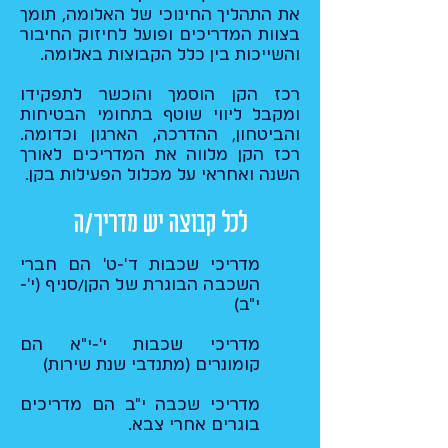
את התהליך החינוכי של האלומה, תומך
בצוות המדריכים ופועל לחיזוק החיבור
והשייכות בין כלל הקבוצות באלומה.​
רכז הקן הוסמך והוכשר לתפקידו
ומקבל ליווי שוטף בתחומי הבטיחות
והביטחון, ההדרכה, הארגון וכדומה.
רכז הקן מלווה את המדריכים לאורך
השנה ואחראי על מכלול הפעילות בקן.
לכל קבוצה יש מדריך/ה
מדריכי שכבות ד'-ט' הם חברי
השכבה הבוגרת של הקן/סניף (י'-
י"ב)
מדריכי שכבות י'-י"א הם
קומונרים (מתנדבי שנת שירות)
מדריכי שכבה י"ב הם מדריכים
בוגרים אחרי צבא.