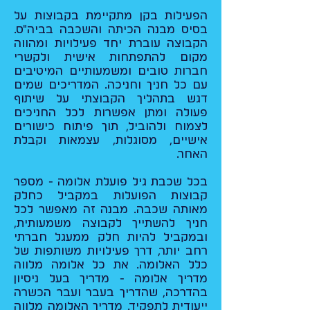
הפעילות בקן מתקיימת בקבוצות על
בסיס מבנה הכיתה והשכבה בביה"ס.
הקבוצה עוברת יחד פעילויות ומהווה
מקום להתפתחות אישית ולקשרי
חברות טובים ומשמעותיים המיטיבים
עם כל חניך וחניכה. המדריכים שמים
דגש בתהליך הקבוצתי על שיתוף
פעולה ומתן אפשרות לכל החניכים
לצמוח ולהוביל, תוך פיתוח כישורים
אישיים, מסוגלות, עצמאות וקבלת
האחר.
בכל שכבת גיל פועלת אלומה - מספר
קבוצות הפועלות במקביל כחלק
מאותה שכבה. מבנה זה מאפשר לכל
חניך להשתייך לקבוצה משמעותית,
ובמקביל להיות חלק ממעגל חברתי
רחב יותר, דרך פעילויות משותפות של
כלל האלומה. את כל אלומה מלווה
מדריך אלומה - מדריך בעל ניסיון
בהדרכה, שהדריך בעבר ועבר הכשרה
ייעודית לתפקיד. מדריך האלומה מלווה