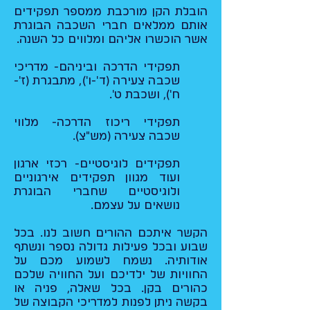
הובלת הקן מורכבת ממספר תפקידים
אותם ממלאים חברי השכבה הבוגרת
אשר הוכשרו אליהם ומלווים כל השנה.
תפקידי הדרכה וביניהם- מדריכי
שכבה צעירה (ד'-ו'), מתבגרת (ז'-
ח'), ושכבת ט'.
תפקידי ריכוז הדרכה- מלווי
שכבה צעירה (מש"צ).
תפקידים לוגיסטיים- רכזי ארגון
ועוד מגוון תפקידים אירגוניים
ולוגיסטיים שחברי הבוגרת
נושאים על עצמם.
הקשר איתכם ההורים חשוב לנו. בכל
שבוע ובכל פעילות גדולה נספר ונשתף
אודותיה. נשמח לשמוע מכם על
החוויות של ילדיכם ועל החוויה שלכם
כהורים בקן. בכל שאלה, פניה או
בקשה ניתן לפנות למדריכי הקבוצה של