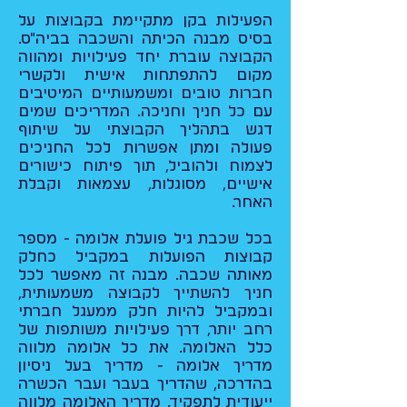
הפעילות בקן מתקיימת בקבוצות על
בסיס מבנה הכיתה והשכבה בביה"ס.
הקבוצה עוברת יחד פעילויות ומהווה
מקום להתפתחות אישית ולקשרי
חברות טובים ומשמעותיים המיטיבים
עם כל חניך וחניכה. המדריכים שמים
דגש בתהליך הקבוצתי על שיתוף
פעולה ומתן אפשרות לכל החניכים
לצמוח ולהוביל, תוך פיתוח כישורים
אישיים, מסוגלות, עצמאות וקבלת
האחר.
בכל שכבת גיל פועלת אלומה - מספר
קבוצות הפועלות במקביל כחלק
מאותה שכבה. מבנה זה מאפשר לכל
חניך להשתייך לקבוצה משמעותית,
ובמקביל להיות חלק ממעגל חברתי
רחב יותר, דרך פעילויות משותפות של
כלל האלומה. את כל אלומה מלווה
מדריך אלומה - מדריך בעל ניסיון
בהדרכה, שהדריך בעבר ועבר הכשרה
ייעודית לתפקיד. מדריך האלומה מלווה