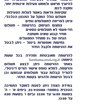
להיערך מראש ולממש פעילות איכותית יותר,
ומקנה לכם:
שקיפות וודאות באשר לעלות הפעילות
תשלום כולל המקל על התכנון הכלכלי,
וניתן לפריסה לתשלומים נוחים
צמצום העיסוק בהרשמה – תשלום
חד-פעמי לא תשלומים נוספים
מחיר קבוע שאינו משתנה
הנחה של 5% ממחיר המפעלים
גמישות ואפשרות ביטול – ניתן לבטל
את ההרשמה ולקבל החזר
להרשמה מאובטחת ומהירה בכל שעות
היממה: harshama.noal.org.il
באתר ההרשמה ניתן לבצע תשלום
והרשמה, למלא טופס אישור הורים דיגיטלי,
להוריד קבלות עבור תשלומים שבוצעו וכן
לבטל הרשמה ולהגיש בקשת החזר.
במידת הצורך ניתן לפנות למוקד התמיכה
הטכנית במספר:
03-5125888
, בימים א' – ה'
בשעות 16:00 עד 22:00 וביום ו' בשעות 8:00
עד 13:00.