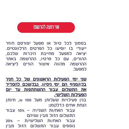
!אני רוצה להרשם
בסמוך לכל טיול או מפעל יפורסם חוזר
ייעודי בו יופיעו כל הפרטים הרלוונטיים.
יציאה למפעל מחייבת היכרות שלכם,
ההורים, עם כל פרטיו, ההרשמה באתר
ההרשמה מהווה אישור הורים ליציאה
למפעל.
שני ימי הפעילות הראשונים של כל חניך
בקן/סניף הם ימי ניסיון, נבקשכם להסדיר
את התשלום עבור ההשתתפות עד יום
הפעילות השלישי.
בגין פעילויות שעלותן מעל 100 ₪, תינתן
הנחת אחים כדלקמן:
עבור האח/ות השני/יה – 10% עבור
התשלום הזול מבין שניהם
עבור האח/ות השלישי/ת – 20%
נוספים עבור התשלום הזול מבין