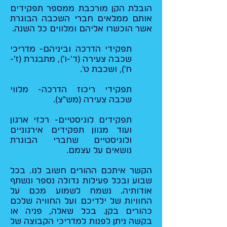
הובלת הקן מורכבת ממספר תפקידים
אותם ממלאים חברי השכבה הבוגרת
אשר הוכשרו אליהם ומלווים כל השנה.
תפקידי הדרכה וביניהם- מדריכי
שכבה צעירה (ד'-ו'), מתבגרת (ז'-
ח'), ושכבת ט'.
תפקידי ריכוז הדרכה- מלווי
שכבה צעירה (מש"צ).
תפקידים לוגיסטיים- רכזי ארגון
ועוד מגוון תפקידים אירגוניים
ולוגיסטיים שחברי הבוגרת
נושאים על עצמם.
הקשר איתכם ההורים חשוב לנו. בכל
שבוע ובכל פעילות גדולה נספר ונשתף
אודותיה. נשמח לשמוע מכם על
החוויות של ילדיכם ועל החוויה שלכם
כהורים בקן. בכל שאלה, פניה או
בקשה ניתן לפנות למדריכי הקבוצה של