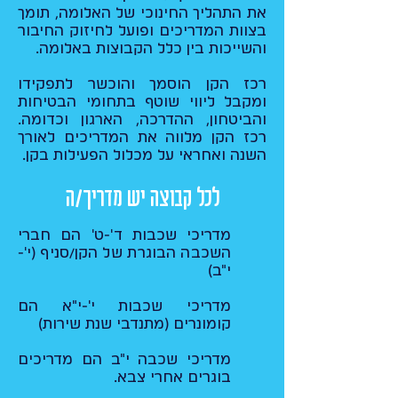
את התהליך החינוכי של האלומה, תומך
בצוות המדריכים ופועל לחיזוק החיבור
והשייכות בין כלל הקבוצות באלומה.​
רכז הקן הוסמך והוכשר לתפקידו
ומקבל ליווי שוטף בתחומי הבטיחות
והביטחון, ההדרכה, הארגון וכדומה.
רכז הקן מלווה את המדריכים לאורך
השנה ואחראי על מכלול הפעילות בקן.
לכל קבוצה יש מדריך/ה
מדריכי שכבות ד'-ט' הם חברי
השכבה הבוגרת של הקן/סניף (י'-
י"ב)
מדריכי שכבות י'-י"א הם
קומונרים (מתנדבי שנת שירות)
מדריכי שכבה י"ב הם מדריכים
בוגרים אחרי צבא.