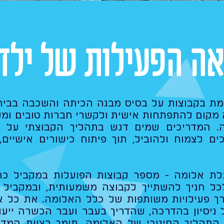
אה הפעילות של ילדי
מת בקבוצות על בסיס מבנה הכיתה והשכבה בביה
ה מקום להתפתחות אישית ולקשרי חברות טובים ומ
ה. המדריכים שמים דגש בתהליך הקבוצתי על ש
ם לצמוח ולהוביל, תוך פיתוח כישורים אישיים,
לת אלומה - מספר קבוצות הפועלות במקביל כ
ל חניך להשתייך לקבוצה משמעותית, ובמקביל 
רך פעילויות משותפות של כלל האלומה. את כל א
 ניסיון בהדרכה, שהדריך בעבר ועבר הכשרה ייעוד
תהליך החינוכי של האלומה, תומך בצוות המדרי