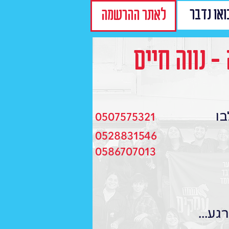
ואו נדבר
לאתר ההרשמה
- נווה חיים
בו
0507575321
0528831546
0586707013
גע...