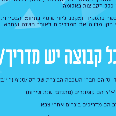
 כלל הקבוצות באלומה.​
שר לתפקידו ומקבל ליווי שוטף בתחומי הבטיחות 
ז הקן מלווה את המדריכים לאורך השנה ואחראי 
ל קבוצה יש מדריך/
'-ט' הם חברי השכבה הבוגרת של הקן/סניף (י'-י"ב)
-י"א הם קומונרים (מתנדבי שנת שירות)
ב הם מדריכים בוגרים אחרי צבא.