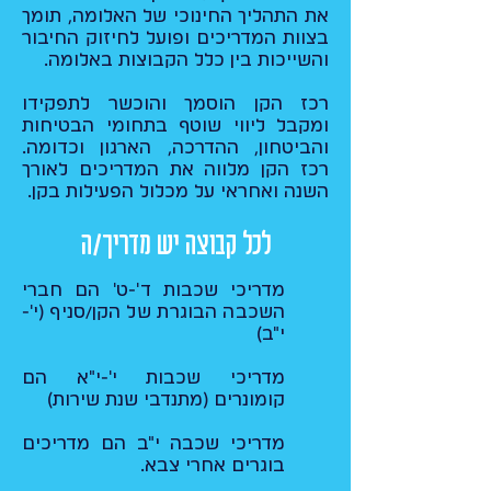
את התהליך החינוכי של האלומה, תומך
בצוות המדריכים ופועל לחיזוק החיבור
והשייכות בין כלל הקבוצות באלומה.​
רכז הקן הוסמך והוכשר לתפקידו
ומקבל ליווי שוטף בתחומי הבטיחות
והביטחון, ההדרכה, הארגון וכדומה.
רכז הקן מלווה את המדריכים לאורך
השנה ואחראי על מכלול הפעילות בקן.
לכל קבוצה יש מדריך/ה
מדריכי שכבות ד'-ט' הם חברי
השכבה הבוגרת של הקן/סניף (י'-
י"ב)
מדריכי שכבות י'-י"א הם
קומונרים (מתנדבי שנת שירות)
מדריכי שכבה י"ב הם מדריכים
בוגרים אחרי צבא.