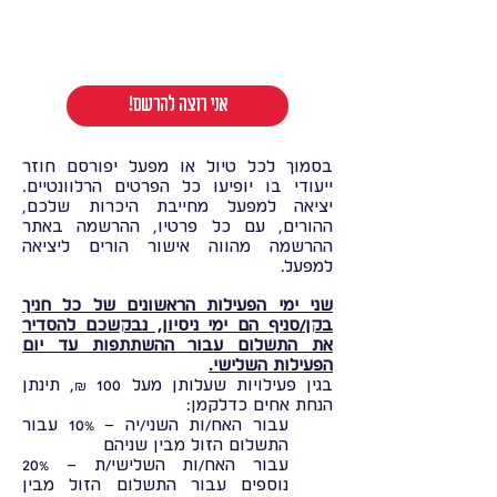
!אני רוצה להרשם
בסמוך לכל טיול או מפעל יפורסם חוזר
ייעודי בו יופיעו כל הפרטים הרלוונטיים.
יציאה למפעל מחייבת היכרות שלכם,
ההורים, עם כל פרטיו, ההרשמה באתר
ההרשמה מהווה אישור הורים ליציאה
למפעל.
שני ימי הפעילות הראשונים של כל חניך
בקן/סניף הם ימי ניסיון, נבקשכם להסדיר
את התשלום עבור ההשתתפות עד יום
הפעילות השלישי.
בגין פעילויות שעלותן מעל 100 ₪, תינתן
הנחת אחים כדלקמן:
עבור האח/ות השני/יה – 10% עבור
התשלום הזול מבין שניהם
עבור האח/ות השלישי/ת – 20%
נוספים עבור התשלום הזול מבין