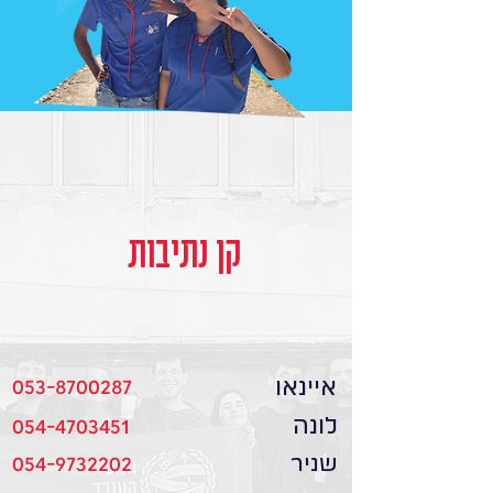
קן נתיבות
איינאו
053-8700287
לונה
054-4703451
שניר
054-9732202