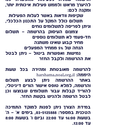
להיערך מראש ולממש פעילות איכותית יותר,
ומקנה לכם:
שקיפות וודאות באשר לעלות הפעילות
תשלום כולל המקל על התכנון הכלכלי,
וניתן לפריסה לתשלומים נוחים
צמצום העיסוק בהרשמה – תשלום
חד-פעמי לא תשלומים נוספים
מחיר קבוע שאינו משתנה
הנחה של 5% ממחיר המפעלים
גמישות ואפשרות ביטול – ניתן לבטל
את ההרשמה ולקבל החזר
להרשמה מאובטחת ומהירה בכל שעות
היממה: harshama.noal.org.il
באתר ההרשמה ניתן לבצע תשלום
והרשמה, למלא טופס אישור הורים דיגיטלי,
להוריד קבלות עבור תשלומים שבוצעו וכן
לבטל הרשמה ולהגיש בקשת החזר.
במידת הצורך ניתן לפנות למוקד התמיכה
הטכנית במספר:
03-5125888
, בימים א' – ה'
בשעות 16:00 עד 22:00 וביום ו' בשעות 8:00
עד 13:00.