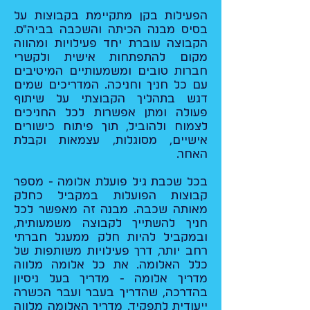
הפעילות בקן מתקיימת בקבוצות על
בסיס מבנה הכיתה והשכבה בביה"ס.
הקבוצה עוברת יחד פעילויות ומהווה
מקום להתפתחות אישית ולקשרי
חברות טובים ומשמעותיים המיטיבים
עם כל חניך וחניכה. המדריכים שמים
דגש בתהליך הקבוצתי על שיתוף
פעולה ומתן אפשרות לכל החניכים
לצמוח ולהוביל, תוך פיתוח כישורים
אישיים, מסוגלות, עצמאות וקבלת
האחר.
בכל שכבת גיל פועלת אלומה - מספר
קבוצות הפועלות במקביל כחלק
מאותה שכבה. מבנה זה מאפשר לכל
חניך להשתייך לקבוצה משמעותית,
ובמקביל להיות חלק ממעגל חברתי
רחב יותר, דרך פעילויות משותפות של
כלל האלומה. את כל אלומה מלווה
מדריך אלומה - מדריך בעל ניסיון
בהדרכה, שהדריך בעבר ועבר הכשרה
ייעודית לתפקיד. מדריך האלומה מלווה