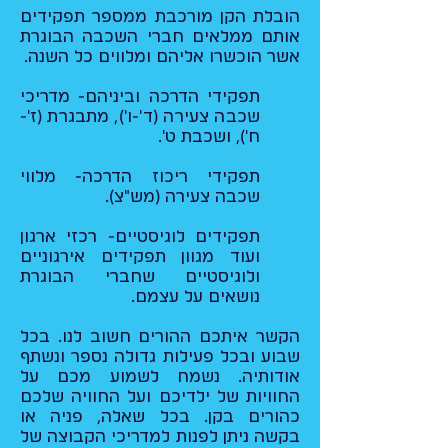
הובלת הקן מורכבת ממספר תפקידים
אותם ממלאים חברי השכבה הבוגרת
אשר הוכשרו אליהם ומלווים כל השנה.
תפקידי הדרכה וביניהם- מדריכי
שכבה צעירה (ד'-ו'), מתבגרת (ז'-
ח'), ושכבת ט'.
תפקידי ריכוז הדרכה- מלווי
שכבה צעירה (מש"צ).
תפקידים לוגיסטיים- רכזי ארגון
ועוד מגוון תפקידים אירגוניים
ולוגיסטיים שחברי הבוגרת
נושאים על עצמם.
הקשר איתכם ההורים חשוב לנו. בכל
שבוע ובכל פעילות גדולה נספר ונשתף
אודותיה. נשמח לשמוע מכם על
החוויות של ילדיכם ועל החוויה שלכם
כהורים בקן. בכל שאלה, פניה או
בקשה ניתן לפנות למדריכי הקבוצה של