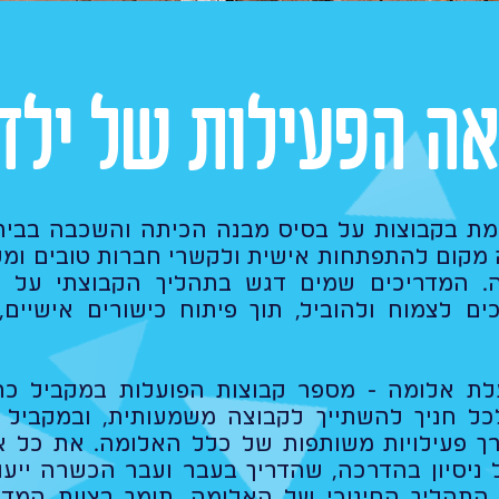
אה הפעילות של ילדי
מת בקבוצות על בסיס מבנה הכיתה והשכבה בביה
ה מקום להתפתחות אישית ולקשרי חברות טובים ומ
ה. המדריכים שמים דגש בתהליך הקבוצתי על ש
ם לצמוח ולהוביל, תוך פיתוח כישורים אישיים,
לת אלומה - מספר קבוצות הפועלות במקביל כ
ל חניך להשתייך לקבוצה משמעותית, ובמקביל 
רך פעילויות משותפות של כלל האלומה. את כל א
 ניסיון בהדרכה, שהדריך בעבר ועבר הכשרה ייעוד
תהליך החינוכי של האלומה, תומך בצוות המדרי