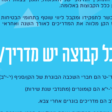
 כלל הקבוצות באלומה.​
שר לתפקידו ומקבל ליווי שוטף בתחומי הבטיחות 
ז הקן מלווה את המדריכים לאורך השנה ואחראי 
ל קבוצה יש מדריך/
'-ט' הם חברי השכבה הבוגרת של הקן/סניף (י'-י"ב)
-י"א הם קומונרים (מתנדבי שנת שירות)
ב הם מדריכים בוגרים אחרי צבא.