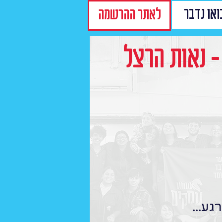
ואו נדבר
לאתר ההרשמה
- נאות הרצל
גע...