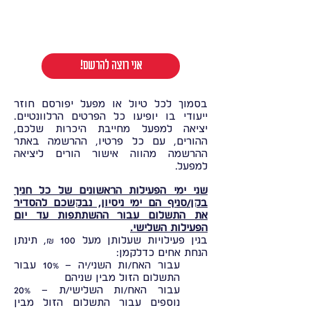
!אני רוצה להרשם
בסמוך לכל טיול או מפעל יפורסם חוזר
ייעודי בו יופיעו כל הפרטים הרלוונטיים.
יציאה למפעל מחייבת היכרות שלכם,
ההורים, עם כל פרטיו, ההרשמה באתר
ההרשמה מהווה אישור הורים ליציאה
למפעל.
שני ימי הפעילות הראשונים של כל חניך
בקן/סניף הם ימי ניסיון, נבקשכם להסדיר
את התשלום עבור ההשתתפות עד יום
הפעילות השלישי.
בגין פעילויות שעלותן מעל 100 ₪, תינתן
הנחת אחים כדלקמן:
עבור האח/ות השני/יה – 10% עבור
התשלום הזול מבין שניהם
עבור האח/ות השלישי/ת – 20%
נוספים עבור התשלום הזול מבין