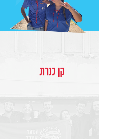
קן כנרת