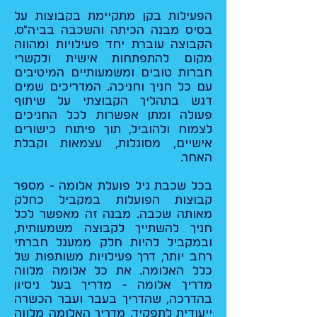
הפעילות בקן מתקיימת בקבוצות על
בסיס מבנה הכיתה והשכבה בביה"ס.
הקבוצה עוברת יחד פעילויות ומהווה
מקום להתפתחות אישית ולקשרי
חברות טובים ומשמעותיים המיטיבים
עם כל חניך וחניכה. המדריכים שמים
דגש בתהליך הקבוצתי על שיתוף
פעולה ומתן אפשרות לכל החניכים
לצמוח ולהוביל, תוך פיתוח כישורים
אישיים, מסוגלות, עצמאות וקבלת
האחר.
בכל שכבת גיל פועלת אלומה - מספר
קבוצות הפועלות במקביל כחלק
מאותה שכבה. מבנה זה מאפשר לכל
חניך להשתייך לקבוצה משמעותית,
ובמקביל להיות חלק ממעגל חברתי
רחב יותר, דרך פעילויות משותפות של
כלל האלומה. את כל אלומה מלווה
מדריך אלומה - מדריך בעל ניסיון
בהדרכה, שהדריך בעבר ועבר הכשרה
ייעודית לתפקיד. מדריך האלומה מלווה