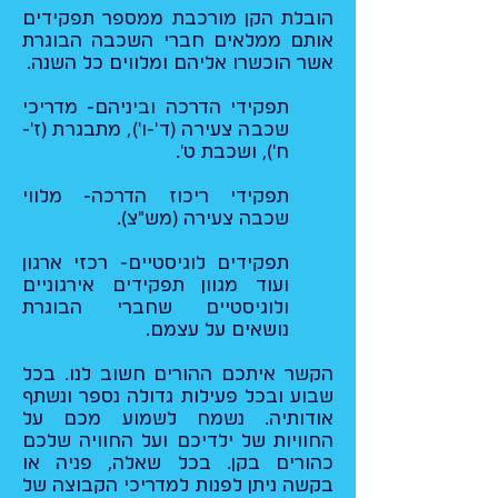
הובלת הקן מורכבת ממספר תפקידים
אותם ממלאים חברי השכבה הבוגרת
אשר הוכשרו אליהם ומלווים כל השנה.
תפקידי הדרכה וביניהם- מדריכי
שכבה צעירה (ד'-ו'), מתבגרת (ז'-
ח'), ושכבת ט'.
תפקידי ריכוז הדרכה- מלווי
שכבה צעירה (מש"צ).
תפקידים לוגיסטיים- רכזי ארגון
ועוד מגוון תפקידים אירגוניים
ולוגיסטיים שחברי הבוגרת
נושאים על עצמם.
הקשר איתכם ההורים חשוב לנו. בכל
שבוע ובכל פעילות גדולה נספר ונשתף
אודותיה. נשמח לשמוע מכם על
החוויות של ילדיכם ועל החוויה שלכם
כהורים בקן. בכל שאלה, פניה או
בקשה ניתן לפנות למדריכי הקבוצה של