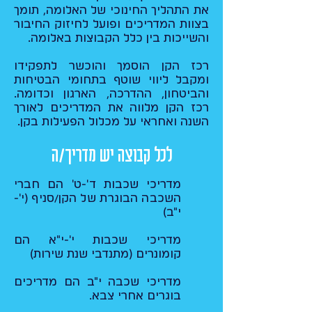
את התהליך החינוכי של האלומה, תומך
בצוות המדריכים ופועל לחיזוק החיבור
והשייכות בין כלל הקבוצות באלומה.​
רכז הקן הוסמך והוכשר לתפקידו
ומקבל ליווי שוטף בתחומי הבטיחות
והביטחון, ההדרכה, הארגון וכדומה.
רכז הקן מלווה את המדריכים לאורך
השנה ואחראי על מכלול הפעילות בקן.
לכל קבוצה יש מדריך/ה
מדריכי שכבות ד'-ט' הם חברי
השכבה הבוגרת של הקן/סניף (י'-
י"ב)
מדריכי שכבות י'-י"א הם
קומונרים (מתנדבי שנת שירות)
מדריכי שכבה י"ב הם מדריכים
בוגרים אחרי צבא.