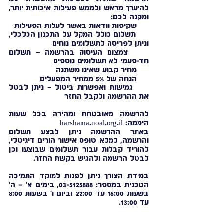
להיערך מראש ולממש פעילות איכותית יותר,
ומקנה לכם:
שקיפות וודאות באשר לעלות הפעילות
תשלום כולל המקל על התכנון הכלכלי,
וניתן לפריסה לתשלומים נוחים
צמצום העיסוק בהרשמה – תשלום
חד-פעמי לא תשלומים נוספים
מחיר קבוע שאינו משתנה
הנחה של 5% ממחיר המפעלים
גמישות ואפשרות ביטול – ניתן לבטל
את ההרשמה ולקבל החזר
להרשמה מאובטחת ומהירה בכל שעות
היממה: harshama.noal.org.il
באתר ההרשמה ניתן לבצע תשלום
והרשמה, למלא טופס אישור הורים דיגיטלי,
להוריד קבלות עבור תשלומים שבוצעו וכן
לבטל הרשמה ולהגיש בקשת החזר.
במידת הצורך ניתן לפנות למוקד התמיכה
הטכנית במספר:
03-5125888
, בימים א' – ה'
בשעות 16:00 עד 22:00 וביום ו' בשעות 8:00
עד 13:00.