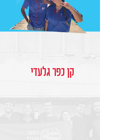
קן כפר גלעדי