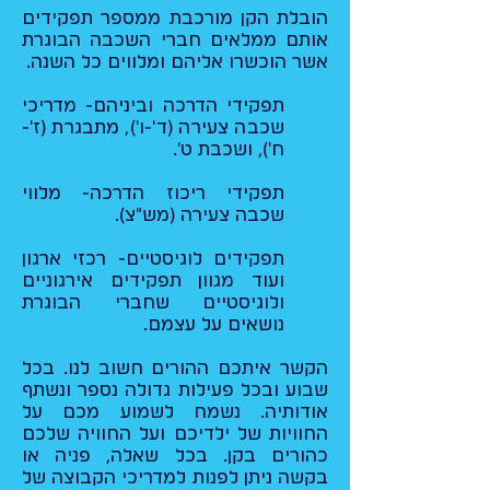
הובלת הקן מורכבת ממספר תפקידים
אותם ממלאים חברי השכבה הבוגרת
אשר הוכשרו אליהם ומלווים כל השנה.
תפקידי הדרכה וביניהם- מדריכי
שכבה צעירה (ד'-ו'), מתבגרת (ז'-
ח'), ושכבת ט'.
תפקידי ריכוז הדרכה- מלווי
שכבה צעירה (מש"צ).
תפקידים לוגיסטיים- רכזי ארגון
ועוד מגוון תפקידים אירגוניים
ולוגיסטיים שחברי הבוגרת
נושאים על עצמם.
הקשר איתכם ההורים חשוב לנו. בכל
שבוע ובכל פעילות גדולה נספר ונשתף
אודותיה. נשמח לשמוע מכם על
החוויות של ילדיכם ועל החוויה שלכם
כהורים בקן. בכל שאלה, פניה או
בקשה ניתן לפנות למדריכי הקבוצה של