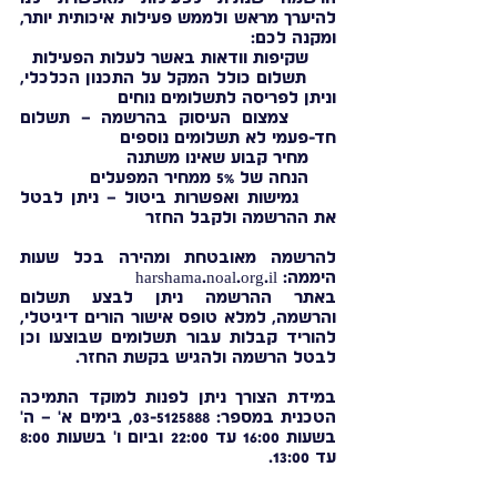
להיערך מראש ולממש פעילות איכותית יותר,
ומקנה לכם:
שקיפות וודאות באשר לעלות הפעילות
תשלום כולל המקל על התכנון הכלכלי,
וניתן לפריסה לתשלומים נוחים
צמצום העיסוק בהרשמה – תשלום
חד-פעמי לא תשלומים נוספים
מחיר קבוע שאינו משתנה
הנחה של 5% ממחיר המפעלים
גמישות ואפשרות ביטול – ניתן לבטל
את ההרשמה ולקבל החזר
להרשמה מאובטחת ומהירה בכל שעות
היממה: harshama.noal.org.il
באתר ההרשמה ניתן לבצע תשלום
והרשמה, למלא טופס אישור הורים דיגיטלי,
להוריד קבלות עבור תשלומים שבוצעו וכן
לבטל הרשמה ולהגיש בקשת החזר.
במידת הצורך ניתן לפנות למוקד התמיכה
הטכנית במספר:
03-5125888
, בימים א' – ה'
בשעות 16:00 עד 22:00 וביום ו' בשעות 8:00
עד 13:00.