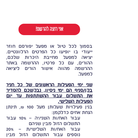
!אני רוצה להרשם
בסמוך לכל טיול או מפעל יפורסם חוזר
ייעודי בו יופיעו כל הפרטים הרלוונטיים.
יציאה למפעל מחייבת היכרות שלכם,
ההורים, עם כל פרטיו, ההרשמה באתר
ההרשמה מהווה אישור הורים ליציאה
למפעל.
שני ימי הפעילות הראשונים של כל חניך
בקן/סניף הם ימי ניסיון, נבקשכם להסדיר
את התשלום עבור ההשתתפות עד יום
הפעילות השלישי.
בגין פעילויות שעלותן מעל 100 ₪, תינתן
הנחת אחים כדלקמן:
עבור האח/ות השני/יה – 10% עבור
התשלום הזול מבין שניהם
עבור האח/ות השלישי/ת – 20%
נוספים עבור התשלום הזול מבין