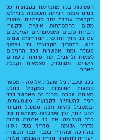
הפעילות בקן מתקיימת בקבוצות על
בסיס מבנה הכיתה והשכבה בביה"ס.
הקבוצה עוברת יחד פעילויות ומהווה
מקום להתפתחות אישית ולקשרי
חברות טובים ומשמעותיים המיטיבים
עם כל חניך וחניכה. המדריכים שמים
דגש בתהליך הקבוצתי על שיתוף
פעולה ומתן אפשרות לכל החניכים
לצמוח ולהוביל, תוך פיתוח כישורים
אישיים, מסוגלות, עצמאות וקבלת
האחר.
בכל שכבת גיל פועלת אלומה - מספר
קבוצות הפועלות במקביל כחלק
מאותה שכבה. מבנה זה מאפשר לכל
חניך להשתייך לקבוצה משמעותית,
ובמקביל להיות חלק ממעגל חברתי
רחב יותר, דרך פעילויות משותפות של
כלל האלומה. את כל אלומה מלווה
מדריך אלומה - מדריך בעל ניסיון
בהדרכה, שהדריך בעבר ועבר הכשרה
ייעודית לתפקיד. מדריך האלומה מלווה