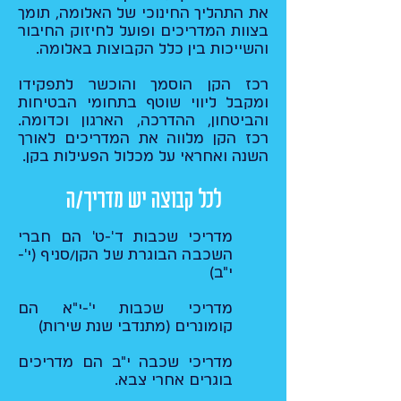
את התהליך החינוכי של האלומה, תומך
בצוות המדריכים ופועל לחיזוק החיבור
והשייכות בין כלל הקבוצות באלומה.​
רכז הקן הוסמך והוכשר לתפקידו
ומקבל ליווי שוטף בתחומי הבטיחות
והביטחון, ההדרכה, הארגון וכדומה.
רכז הקן מלווה את המדריכים לאורך
השנה ואחראי על מכלול הפעילות בקן.
לכל קבוצה יש מדריך/ה
מדריכי שכבות ד'-ט' הם חברי
השכבה הבוגרת של הקן/סניף (י'-
י"ב)
מדריכי שכבות י'-י"א הם
קומונרים (מתנדבי שנת שירות)
מדריכי שכבה י"ב הם מדריכים
בוגרים אחרי צבא.