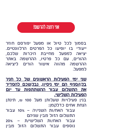
!אני רוצה להרשם
בסמוך לכל טיול או מפעל יפורסם חוזר
ייעודי בו יופיעו כל הפרטים הרלוונטיים.
יציאה למפעל מחייבת היכרות שלכם,
ההורים, עם כל פרטיו, ההרשמה באתר
ההרשמה מהווה אישור הורים ליציאה
למפעל.
שני ימי הפעילות הראשונים של כל חניך
בקן/סניף הם ימי ניסיון, נבקשכם להסדיר
את התשלום עבור ההשתתפות עד יום
הפעילות השלישי.
בגין פעילויות שעלותן מעל 100 ₪, תינתן
הנחת אחים כדלקמן:
עבור האח/ות השני/יה – 10% עבור
התשלום הזול מבין שניהם
עבור האח/ות השלישי/ת – 20%
נוספים עבור התשלום הזול מבין