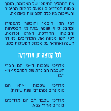
את התהליך החינוכי של האלומה, תומך
בצוות המדריכים ופועל לחיזוק החיבור
והשייכות בין כלל הקבוצות באלומה.​
רכז הקן הוסמך והוכשר לתפקידו
ומקבל ליווי שוטף בתחומי הבטיחות
והביטחון, ההדרכה, הארגון וכדומה.
רכז הקן מלווה את המדריכים לאורך
השנה ואחראי על מכלול הפעילות בקן.
לכל קבוצה יש מדריך/ה
מדריכי שכבות ד'-ט' הם חברי
השכבה הבוגרת של הקן/סניף (י'-
י"ב)
מדריכי שכבות י'-י"א הם
קומונרים (מתנדבי שנת שירות)
מדריכי שכבה י"ב הם מדריכים
בוגרים אחרי צבא.