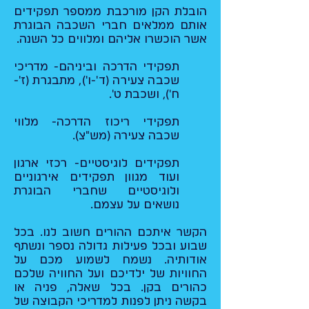
הובלת הקן מורכבת ממספר תפקידים
אותם ממלאים חברי השכבה הבוגרת
אשר הוכשרו אליהם ומלווים כל השנה.
תפקידי הדרכה וביניהם- מדריכי
שכבה צעירה (ד'-ו'), מתבגרת (ז'-
ח'), ושכבת ט'.
תפקידי ריכוז הדרכה- מלווי
שכבה צעירה (מש"צ).
תפקידים לוגיסטיים- רכזי ארגון
ועוד מגוון תפקידים אירגוניים
ולוגיסטיים שחברי הבוגרת
נושאים על עצמם.
הקשר איתכם ההורים חשוב לנו. בכל
שבוע ובכל פעילות גדולה נספר ונשתף
אודותיה. נשמח לשמוע מכם על
החוויות של ילדיכם ועל החוויה שלכם
כהורים בקן. בכל שאלה, פניה או
בקשה ניתן לפנות למדריכי הקבוצה של