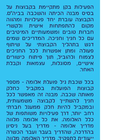
הפעילות בקן מתקיימת בקבוצות על
בסיס מבנה הכיתה והשכבה בביה"ס.
הקבוצה עוברת יחד פעילויות ומהווה
מקום להתפתחות אישית ולקשרי
חברות טובים ומשמעותיים המיטיבים
עם כל חניך וחניכה. המדריכים שמים
דגש בתהליך הקבוצתי על שיתוף
פעולה ומתן אפשרות לכל החניכים
לצמוח ולהוביל, תוך פיתוח כישורים
אישיים, מסוגלות, עצמאות וקבלת
האחר.
בכל שכבת גיל פועלת אלומה - מספר
קבוצות הפועלות במקביל כחלק
מאותה שכבה. מבנה זה מאפשר לכל
חניך להשתייך לקבוצה משמעותית,
ובמקביל להיות חלק ממעגל חברתי
רחב יותר, דרך פעילויות משותפות של
כלל האלומה. את כל אלומה מלווה
מדריך אלומה - מדריך בעל ניסיון
בהדרכה, שהדריך בעבר ועבר הכשרה
ייעודית לתפקיד. מדריך האלומה מלווה