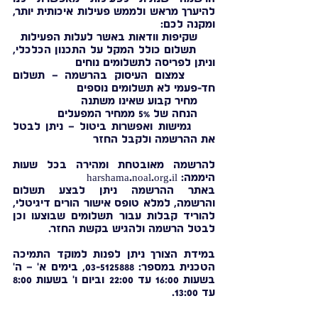
להיערך מראש ולממש פעילות איכותית יותר,
ומקנה לכם:
שקיפות וודאות באשר לעלות הפעילות
תשלום כולל המקל על התכנון הכלכלי,
וניתן לפריסה לתשלומים נוחים
צמצום העיסוק בהרשמה – תשלום
חד-פעמי לא תשלומים נוספים
מחיר קבוע שאינו משתנה
הנחה של 5% ממחיר המפעלים
גמישות ואפשרות ביטול – ניתן לבטל
את ההרשמה ולקבל החזר
להרשמה מאובטחת ומהירה בכל שעות
היממה: harshama.noal.org.il
באתר ההרשמה ניתן לבצע תשלום
והרשמה, למלא טופס אישור הורים דיגיטלי,
להוריד קבלות עבור תשלומים שבוצעו וכן
לבטל הרשמה ולהגיש בקשת החזר.
במידת הצורך ניתן לפנות למוקד התמיכה
הטכנית במספר:
03-5125888
, בימים א' – ה'
בשעות 16:00 עד 22:00 וביום ו' בשעות 8:00
עד 13:00.