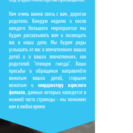
Нам очень важна связь с вам, дорогие
родители. Каждую неделю и после
каждого большого мероприятия мы
будем рассказывать вам и посвящать
вас в наши дела. Мы будем рады
услышать от вас о впечателниях ваших
детей и о ваших впечатлениях, как
родителей "птенцов гнезда". Ваши
просьбы и обращения направляйте
вожатым ваших детей, старшим
вожатым и
координатору взрослого
филиала
, данные которых находятся в
нижней части страницы - мы поможем
вам в любое время