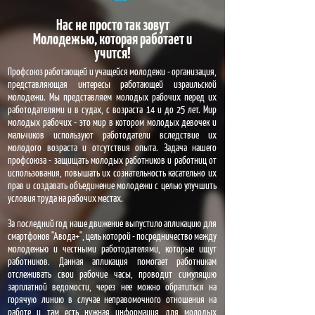
Нас не просто так зовут
Молодежью, которая работает и
учится!
Профсоюз работающей и учащейся молодежи - организация,
представляющая интересы работающей израильской
молодежи. Мы представляем молодых рабочих перед их
работодателями и в судах, с возраста 14 и до 25 лет. Мир
молодых рабочих - это мир в котором молодых девочек и
мальчиков используют работодатели вследствие их
молодого возраста и отсутствия опыта. Задача нашего
профсоюза - защищать молодых работников и работниц от
использования, повышать их сознательность касательно их
прав и создавать объединение молодежи с целью улучшить
условия труда на рабочих местах.
За последний год наше движение выпустило апликацию для
смартфонов "Авода+", цель которой - посредничество между
молодежью и честными работодателями, которые ищут
работников. Данная апликация помогает работникам
отслеживать свои рабочие часы, проводит симуляцию
зарплатной ведомости, через нее можно обратиться на
горячую линию в случае неправомочного отношения на
работе и там есть нужная информация для молодых