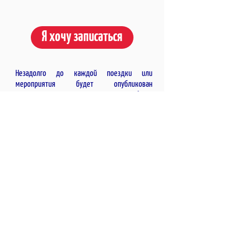
Я хочу записаться
Незадолго до каждой поездки или
мероприятия будет опубликован
специальный циркуляр, в котором будут
указаны все соответствующие подробности.
Поход на завод требует от вас, родителей,
ознакомления со всеми его подробностями,
регистрация на сайте регистрации яв
ляется
родительским разрешением на вход на
завод.
Два первых дня мероприятий для каждого
ученика в филиале - пробные дни. Мы просим
вас сделать все окончательные платежи до
наступления третьего дня