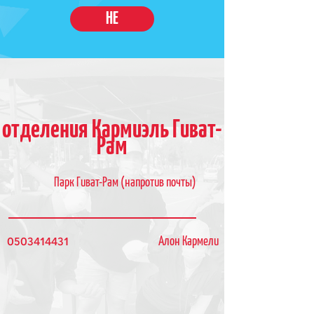
HE
отделения Кармиэль Гиват-
Рам
Парк Гиват-Рам (напротив почты)
0503414431
Алон Кармели