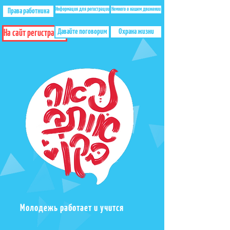
Информация для регистрации
Немного о нашем движении
Права работника
Давайте поговорим
Охрана жизни
На сайт регистрации
Молодежь работает и учится