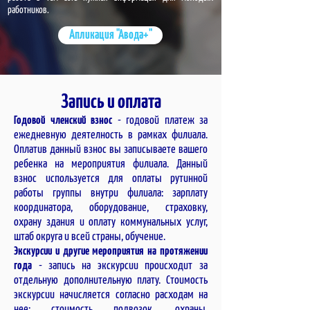
работников.
Апликация "Авода+"
Запись и оплата
Годовой членский взнос
- годовой платеж за
ежедневную деятелность в рамках филиала.
Оплатив данный взнос вы записываете вашего
ребенка на мероприятия филиала. Данный
взнос используется для оплаты рутинной
работы группы внутри филиала: зарплату
координатора, оборудование, страховку,
охрану здания и оплату коммунальных услуг,
штаб ок
руга и всей страны, обучение.
Экскурсии и другие мероприятия на протяжении
года
- запись на экскурсии происходит за
отдельную дополнительную плату. Стоимость
экскурсии начисляется согласно расходам на
нее: стоимость подвозок, охраны,