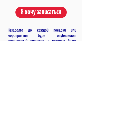
Я хочу записаться
Незадолго до каждой поездки или
мероприятия будет опубликован
специальный циркуляр, в котором будут
указаны все соответствующие подробности.
Поход на завод требует от вас, родителей,
ознакомления со всеми его подробностями,
регистрация на сайте регистрации яв
ляется
родительским разрешением на вход на
завод.
Два первых дня мероприятий для каждого
ученика в филиале - пробные дни. Мы просим
вас сделать все окончательные платежи до
наступления третьего дня
Для каждого мероприятия, стоимость
которого превышает 100 шекелей, мы даем