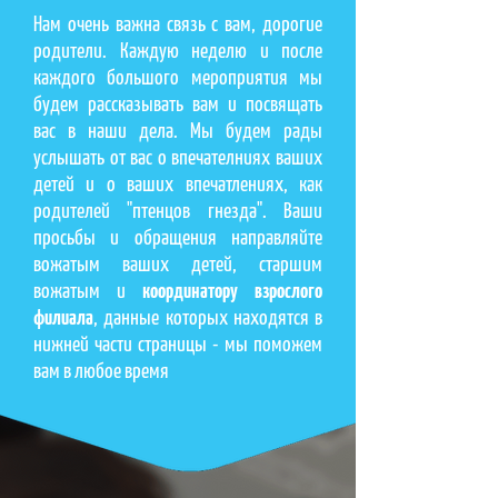
Нам очень важна связь с вам, дорогие
родители. Каждую неделю и после
каждого большого мероприятия мы
будем рассказывать вам и посвящать
вас в наши дела. Мы будем рады
услышать от вас о впечателниях ваших
детей и о ваших впечатлениях, как
родителей "птенцов гнезда". Ваши
просьбы и обращения направляйте
вожатым ваших детей, старшим
вожатым и
координатору взрослого
филиала
, данные которых находятся в
нижней части страницы - мы поможем
вам в любое время