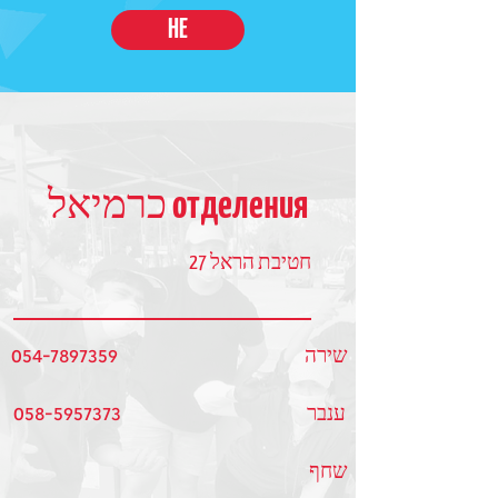
HE
отделения כרמיאל
חטיבת הראל 27
054-7897359
שירה
058-5957373
ענבר
שחף