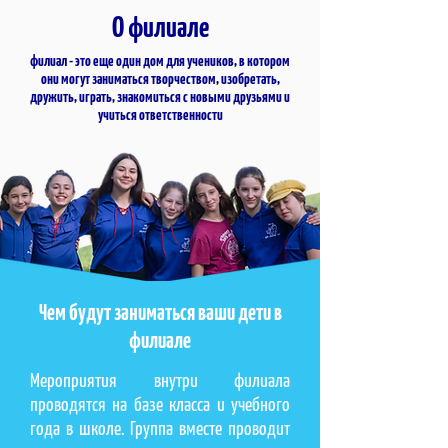
О филиале
филиал - это еще один дом для учеников, в котором
они могут заниматься творчеством, изобретать,
дружить, играть, знакомиться с новыми друзьями и
учиться ответственности
Чем будут заниматься ваши дети в
филиале
Мероприятия внутри филиала
проводятся на базе класса и учебного
года в школе. Группа вместе проводит