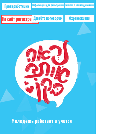
Информация для регистрации
Немного о нашем движении
Права работника
Давайте поговорим
Охрана жизни
На сайт регистрации
Молодежь работает и учится