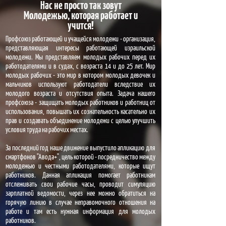
Нас не просто так зовут
Молодежью, которая работает и
учится!
Профсоюз работающей и учащейся молодежи - организация,
представляющая интересы работающей израильской
молодежи. Мы представляем молодых рабочих перед их
работодателями и в судах, с возраста 14 и до 25 лет. Мир
молодых рабочих - это мир в котором молодых девочек и
мальчиков используют работодатели вследствие их
молодого возраста и отсутствия опыта. Задача нашего
профсоюза - защищать молодых работников и работниц от
использования, повышать их сознательность касательно их
прав и создавать объединение молодежи с целью улучшить
условия труда на рабочих местах.
За последний год наше движение выпустило апликацию для
смартфонов "Авода+", цель которой - посредничество между
молодежью и честными работодателями, которые ищут
работников. Данная апликация помогает работникам
отслеживать свои рабочие часы, проводит симуляцию
зарплатной ведомости, через нее можно обратиться на
горячую линию в случае неправомочного отношения на
работе и там есть нужная информация для молодых
работников.