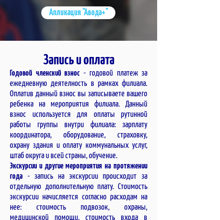
Апликация "Авода+"
Запись и оплата
Годовой членский взнос
- годовой платеж за
ежедневную деятелность в рамках филиала.
Оплатив данный взнос вы записываете вашего
ребенка на мероприятия филиала. Данный
взнос используется для оплаты рутинной
работы группы внутри филиала: зарплату
координатора, оборудование, страховку,
охрану здания и оплату коммунальных услуг,
штаб ок
руга и всей страны, обучение.
Экскурсии и другие мероприятия на протяжении
года
- запись на экскурсии происходит за
отдельную дополнительную плату. Стоимость
экскурсии начисляется согласно расходам на
нее: стоимость подвозок, охраны,
медицинской помощи, стоимость входа в