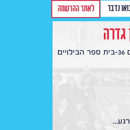
ואו נדבר
לאתר ההרשמה
 גדרה
יים
גע...