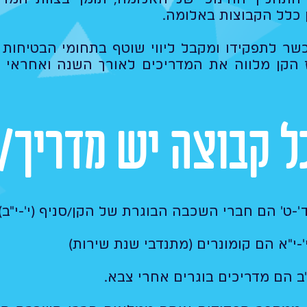
 כלל הקבוצות באלומה.​
שר לתפקידו ומקבל ליווי שוטף בתחומי הבטיחות 
ז הקן מלווה את המדריכים לאורך השנה ואחראי 
ל קבוצה יש מדריך/
'-ט' הם חברי השכבה הבוגרת של הקן/סניף (י'-י"ב)
-י"א הם קומונרים (מתנדבי שנת שירות)
ב הם מדריכים בוגרים אחרי צבא.