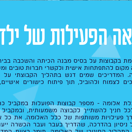
אה הפעילות של ילדי
מת בקבוצות על בסיס מבנה הכיתה והשכבה בביה
ה מקום להתפתחות אישית ולקשרי חברות טובים ומ
ה. המדריכים שמים דגש בתהליך הקבוצתי על ש
ם לצמוח ולהוביל, תוך פיתוח כישורים אישיים,
לת אלומה - מספר קבוצות הפועלות במקביל כ
ל חניך להשתייך לקבוצה משמעותית, ובמקביל 
רך פעילויות משותפות של כלל האלומה. את כל א
 ניסיון בהדרכה, שהדריך בעבר ועבר הכשרה ייעוד
תהליך החינוכי של האלומה, תומך בצוות המדרי