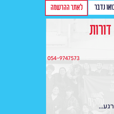
ואו נדבר
לאתר ההרשמה
 דורות
054-9747573
גע...