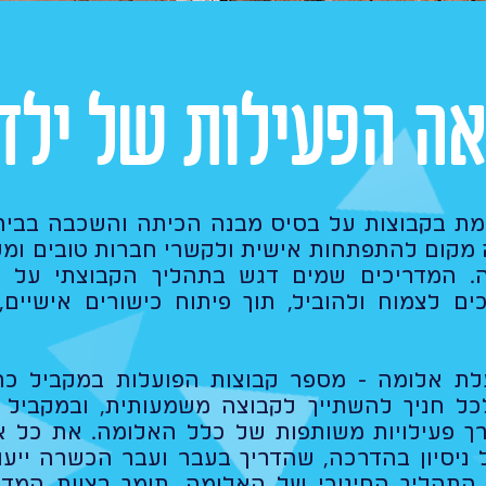
אה הפעילות של ילדי
מת בקבוצות על בסיס מבנה הכיתה והשכבה בביה
ה מקום להתפתחות אישית ולקשרי חברות טובים ומ
ה. המדריכים שמים דגש בתהליך הקבוצתי על ש
ם לצמוח ולהוביל, תוך פיתוח כישורים אישיים,
לת אלומה - מספר קבוצות הפועלות במקביל כ
ל חניך להשתייך לקבוצה משמעותית, ובמקביל 
רך פעילויות משותפות של כלל האלומה. את כל א
 ניסיון בהדרכה, שהדריך בעבר ועבר הכשרה ייעוד
תהליך החינוכי של האלומה, תומך בצוות המדרי