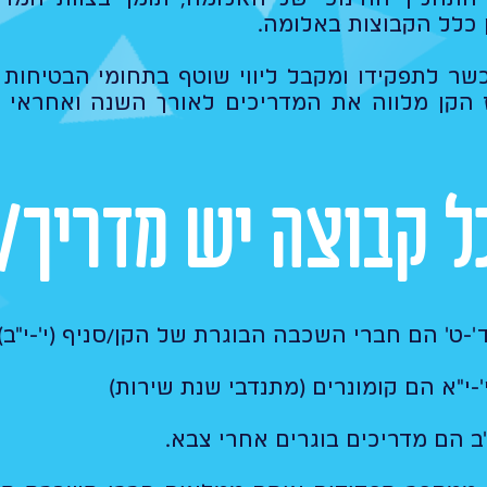
 כלל הקבוצות באלומה.​
שר לתפקידו ומקבל ליווי שוטף בתחומי הבטיחות 
ז הקן מלווה את המדריכים לאורך השנה ואחראי 
ל קבוצה יש מדריך/
'-ט' הם חברי השכבה הבוגרת של הקן/סניף (י'-י"ב)
-י"א הם קומונרים (מתנדבי שנת שירות)
ב הם מדריכים בוגרים אחרי צבא.