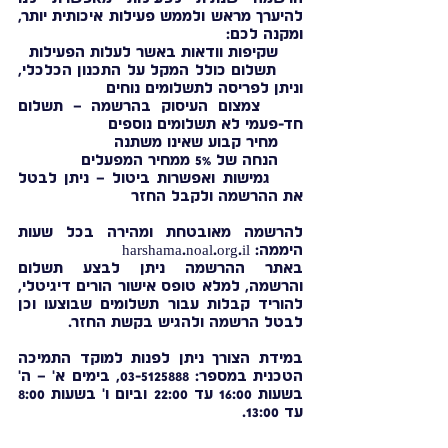
להיערך מראש ולממש פעילות איכותית יותר,
ומקנה לכם:
שקיפות וודאות באשר לעלות הפעילות
תשלום כולל המקל על התכנון הכלכלי,
וניתן לפריסה לתשלומים נוחים
צמצום העיסוק בהרשמה – תשלום
חד-פעמי לא תשלומים נוספים
מחיר קבוע שאינו משתנה
הנחה של 5% ממחיר המפעלים
גמישות ואפשרות ביטול – ניתן לבטל
את ההרשמה ולקבל החזר
להרשמה מאובטחת ומהירה בכל שעות
היממה: harshama.noal.org.il
באתר ההרשמה ניתן לבצע תשלום
והרשמה, למלא טופס אישור הורים דיגיטלי,
להוריד קבלות עבור תשלומים שבוצעו וכן
לבטל הרשמה ולהגיש בקשת החזר.
במידת הצורך ניתן לפנות למוקד התמיכה
הטכנית במספר:
03-5125888
, בימים א' – ה'
בשעות 16:00 עד 22:00 וביום ו' בשעות 8:00
עד 13:00.