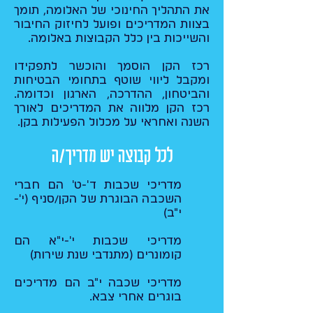
את התהליך החינוכי של האלומה, תומך
בצוות המדריכים ופועל לחיזוק החיבור
והשייכות בין כלל הקבוצות באלומה.​
רכז הקן הוסמך והוכשר לתפקידו
ומקבל ליווי שוטף בתחומי הבטיחות
והביטחון, ההדרכה, הארגון וכדומה.
רכז הקן מלווה את המדריכים לאורך
השנה ואחראי על מכלול הפעילות בקן.
לכל קבוצה יש מדריך/ה
מדריכי שכבות ד'-ט' הם חברי
השכבה הבוגרת של הקן/סניף (י'-
י"ב)
מדריכי שכבות י'-י"א הם
קומונרים (מתנדבי שנת שירות)
מדריכי שכבה י"ב הם מדריכים
בוגרים אחרי צבא.