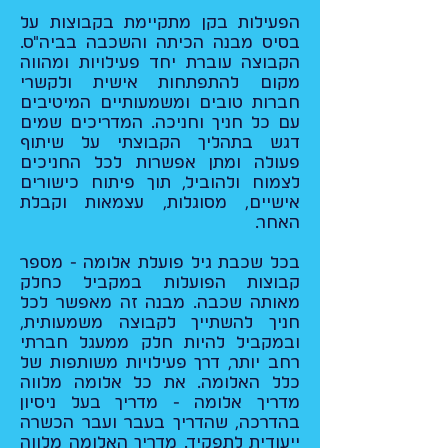
הפעילות בקן מתקיימת בקבוצות על
בסיס מבנה הכיתה והשכבה בביה"ס.
הקבוצה עוברת יחד פעילויות ומהווה
מקום להתפתחות אישית ולקשרי
חברות טובים ומשמעותיים המיטיבים
עם כל חניך וחניכה. המדריכים שמים
דגש בתהליך הקבוצתי על שיתוף
פעולה ומתן אפשרות לכל החניכים
לצמוח ולהוביל, תוך פיתוח כישורים
אישיים, מסוגלות, עצמאות וקבלת
האחר.
בכל שכבת גיל פועלת אלומה - מספר
קבוצות הפועלות במקביל כחלק
מאותה שכבה. מבנה זה מאפשר לכל
חניך להשתייך לקבוצה משמעותית,
ובמקביל להיות חלק ממעגל חברתי
רחב יותר, דרך פעילויות משותפות של
כלל האלומה. את כל אלומה מלווה
מדריך אלומה - מדריך בעל ניסיון
בהדרכה, שהדריך בעבר ועבר הכשרה
ייעודית לתפקיד. מדריך האלומה מלווה