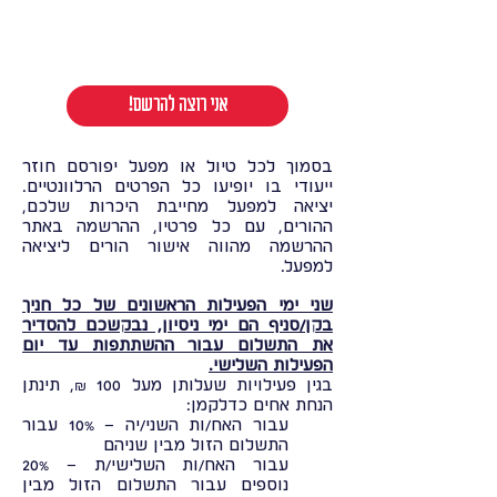
!אני רוצה להרשם
בסמוך לכל טיול או מפעל יפורסם חוזר
ייעודי בו יופיעו כל הפרטים הרלוונטיים.
יציאה למפעל מחייבת היכרות שלכם,
ההורים, עם כל פרטיו, ההרשמה באתר
ההרשמה מהווה אישור הורים ליציאה
למפעל.
שני ימי הפעילות הראשונים של כל חניך
בקן/סניף הם ימי ניסיון, נבקשכם להסדיר
את התשלום עבור ההשתתפות עד יום
הפעילות השלישי.
בגין פעילויות שעלותן מעל 100 ₪, תינתן
הנחת אחים כדלקמן:
עבור האח/ות השני/יה – 10% עבור
התשלום הזול מבין שניהם
עבור האח/ות השלישי/ת – 20%
נוספים עבור התשלום הזול מבין