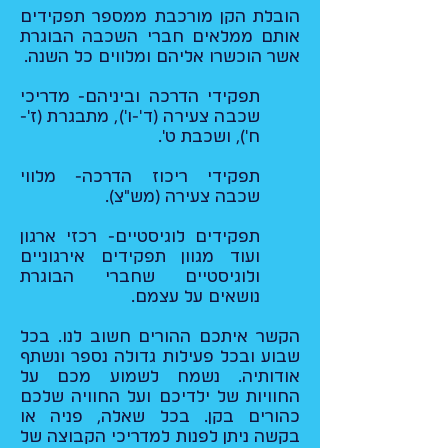
הובלת הקן מורכבת ממספר תפקידים
אותם ממלאים חברי השכבה הבוגרת
אשר הוכשרו אליהם ומלווים כל השנה.
תפקידי הדרכה וביניהם- מדריכי
שכבה צעירה (ד'-ו'), מתבגרת (ז'-
ח'), ושכבת ט'.
תפקידי ריכוז הדרכה- מלווי
שכבה צעירה (מש"צ).
תפקידים לוגיסטיים- רכזי ארגון
ועוד מגוון תפקידים אירגוניים
ולוגיסטיים שחברי הבוגרת
נושאים על עצמם.
הקשר איתכם ההורים חשוב לנו. בכל
שבוע ובכל פעילות גדולה נספר ונשתף
אודותיה. נשמח לשמוע מכם על
החוויות של ילדיכם ועל החוויה שלכם
כהורים בקן. בכל שאלה, פניה או
בקשה ניתן לפנות למדריכי הקבוצה של