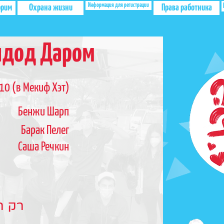
Информация для регистрации
орим
Охрана жизни
Права работника
шдод Даром
 10 (в Мекиф Хэт)
Бенжи Шарп
Барак Пелег
Саша Речкин
רק...