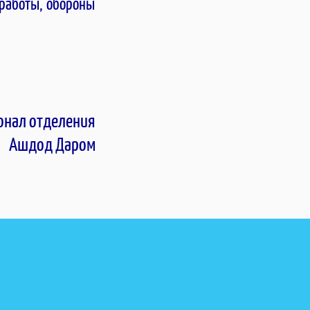
 работы, обороны
онал отделения
Ашдод Даром