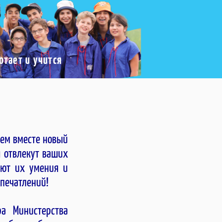
тает и учится
ем вместе новый
 отвлекут ваших
ьют их умения и
впечатлений!
ра Министерства